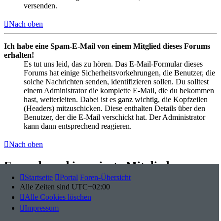
versenden.
Nach oben
Ich habe eine Spam-E-Mail von einem Mitglied dieses Forums
erhalten!
Es tut uns leid, das zu hören. Das E-Mail-Formular dieses
Forums hat einige Sicherheitsvorkehrungen, die Benutzer, die
solche Nachrichten senden, identifizieren sollen. Du solltest
einem Administrator die komplette E-Mail, die du bekommen
hast, weiterleiten. Dabei ist es ganz wichtig, die Kopfzeilen
(Headers) mitzuschicken. Diese enthalten Details über den
Benutzer, der die E-Mail verschickt hat. Der Administrator
kann dann entsprechend reagieren.
Nach oben
Freunde und ignorierte Mitglieder
Startseite
Portal
Foren-Übersicht
Wozu benötige ich die Listen der Freunde und ignorierten
Alle Zeiten sind
UTC+02:00
Mitglieder?
Alle Cookies löschen
Du kannst diese Listen benutzen, um andere Mitglieder des
Impressum
Boards zu verwalten. Mitglieder, die du deiner Freundesliste