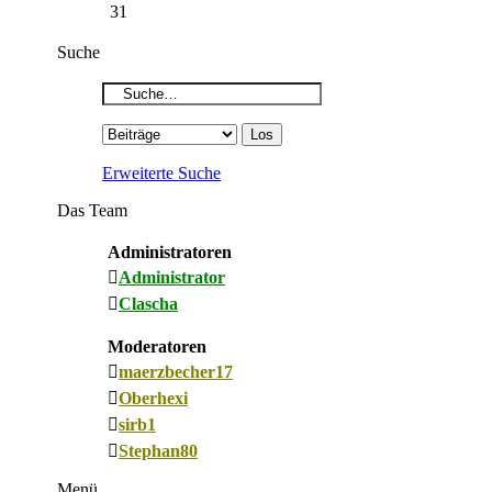
31
Suche
Erweiterte Suche
Das Team
Administratoren
Administrator
Clascha
Moderatoren
maerzbecher17
Oberhexi
sirb1
Stephan80
Menü