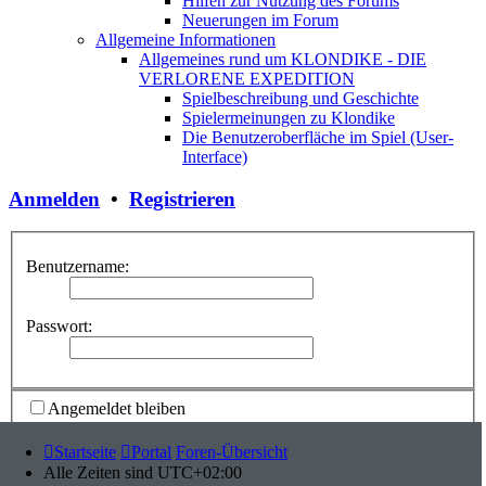
Hilfen zur Nutzung des Forums
Neuerungen im Forum
Allgemeine Informationen
Allgemeines rund um KLONDIKE - DIE
VERLORENE EXPEDITION
Spielbeschreibung und Geschichte
Spielermeinungen zu Klondike
Die Benutzeroberfläche im Spiel (User-
Interface)
Anmelden
•
Registrieren
Benutzername:
Passwort:
Angemeldet bleiben
Meinen Online-Status während dieser Sitzung verbergen
Startseite
Portal
Foren-Übersicht
Alle Zeiten sind
UTC+02:00