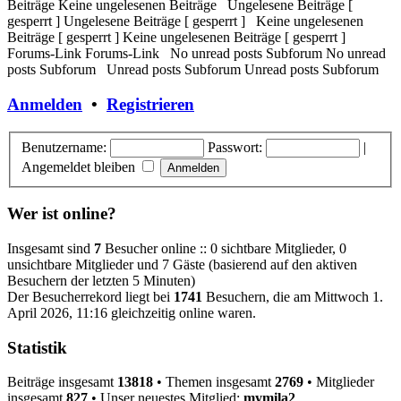
Beiträge
Keine ungelesenen Beiträge
Ungelesene Beiträge [
gesperrt ]
Ungelesene Beiträge [ gesperrt ]
Keine ungelesenen
Beiträge [ gesperrt ]
Keine ungelesenen Beiträge [ gesperrt ]
Forums-Link
Forums-Link
No unread posts Subforum
No unread
posts Subforum
Unread posts Subforum
Unread posts Subforum
Anmelden
•
Registrieren
Benutzername:
Passwort:
|
Angemeldet bleiben
Wer ist online?
Insgesamt sind
7
Besucher online :: 0 sichtbare Mitglieder, 0
unsichtbare Mitglieder und 7 Gäste (basierend auf den aktiven
Besuchern der letzten 5 Minuten)
Der Besucherrekord liegt bei
1741
Besuchern, die am Mittwoch 1.
April 2026, 11:16 gleichzeitig online waren.
Statistik
Beiträge insgesamt
13818
• Themen insgesamt
2769
• Mitglieder
insgesamt
827
• Unser neuestes Mitglied:
mymila2