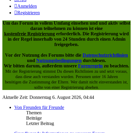
Anmelden
Registrieren
Um das Forum in vollem Umfang einsehen und und aktiv selbst
daran teilnehmen zu können ist eine
kostenfreie Registrierung
erforderlich. Die Registrierung wird
in der Regel innerhalb von 24 Stunden durch einen Admin
freigegeben.
Vor der Nutzung des Forums bitte die
Datenschutzrichtlinien
und
Nutzungsbedingungen
durchlesen.
Wir bitten darum, außerdem unsere
Forenregeln
zu beachten.
Mit der Registrierung stimmst Du diesen Richtlinien zu und setzt voraus,
dass diese auch verstanden wurden. Personen unter 16 Jahren
benötigen die Zustimmung der Eltern. Wer damit nicht einverstanden ist,
sollte von einer Registrierung absehen.
Aktuelle Zeit: Donnerstag 6. August 2026, 04:44
Von Freunden für Freunde
Themen
Beiträge
Letzter Beitrag