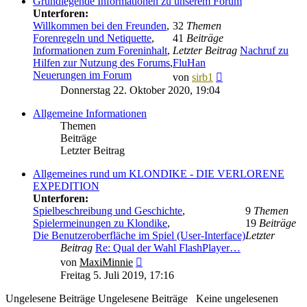
Grundlegende Informationen zu unserem Forum
Unterforen:
Willkommen bei den Freunden
,
32
Themen
Forenregeln und Netiquette
,
41
Beiträge
Informationen zum Foreninhalt
,
Letzter Beitrag
Nachruf zu
Hilfen zur Nutzung des Forums
,
FluHan
Neuester
Neuerungen im Forum
von
sirb1
Beitrag
Donnerstag 22. Oktober 2020, 19:04
Allgemeine Informationen
Themen
Beiträge
Letzter Beitrag
Allgemeines rund um KLONDIKE - DIE VERLORENE
EXPEDITION
Unterforen:
Spielbeschreibung und Geschichte
,
9
Themen
Spielermeinungen zu Klondike
,
19
Beiträge
Die Benutzeroberfläche im Spiel (User-Interface)
Letzter
Beitrag
Re: Qual der Wahl FlashPlayer…
Neuester
von
MaxiMinnie
Beitrag
Freitag 5. Juli 2019, 17:16
Ungelesene Beiträge
Ungelesene Beiträge
Keine ungelesenen