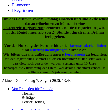
Anmelden
Registrieren
Um das Forum in vollem Umfang einsehen und und aktiv selbst
daran teilnehmen zu können ist eine
kostenfreie Registrierung
erforderlich. Die Registrierung wird
in der Regel innerhalb von 24 Stunden durch einen Admin
freigegeben.
Vor der Nutzung des Forums bitte die
Datenschutzrichtlinien
und
Nutzungsbedingungen
durchlesen.
Wir bitten darum, außerdem unsere
Forenregeln
zu beachten.
Mit der Registrierung stimmst Du diesen Richtlinien zu und setzt voraus,
dass diese auch verstanden wurden. Personen unter 16 Jahren
benötigen die Zustimmung der Eltern. Wer damit nicht einverstanden ist,
sollte von einer Registrierung absehen.
Aktuelle Zeit: Freitag 7. August 2026, 13:48
Von Freunden für Freunde
Themen
Beiträge
Letzter Beitrag