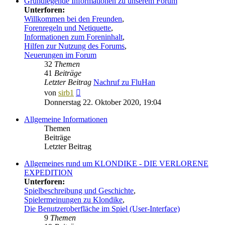
Grundlegende Informationen zu unserem Forum
Unterforen:
Willkommen bei den Freunden
,
Forenregeln und Netiquette
,
Informationen zum Foreninhalt
,
Hilfen zur Nutzung des Forums
,
Neuerungen im Forum
32
Themen
41
Beiträge
Letzter Beitrag
Nachruf zu FluHan
Neuester
von
sirb1
Beitrag
Donnerstag 22. Oktober 2020, 19:04
Allgemeine Informationen
Themen
Beiträge
Letzter Beitrag
Allgemeines rund um KLONDIKE - DIE VERLORENE
EXPEDITION
Unterforen:
Spielbeschreibung und Geschichte
,
Spielermeinungen zu Klondike
,
Die Benutzeroberfläche im Spiel (User-Interface)
9
Themen