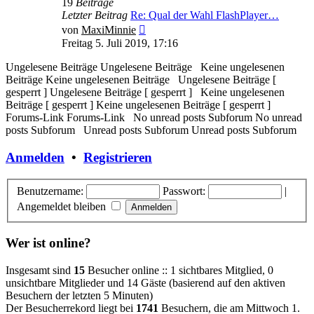
19
Beiträge
Letzter Beitrag
Re: Qual der Wahl FlashPlayer…
Neuester
von
MaxiMinnie
Beitrag
Freitag 5. Juli 2019, 17:16
Ungelesene Beiträge
Ungelesene Beiträge
Keine ungelesenen
Beiträge
Keine ungelesenen Beiträge
Ungelesene Beiträge [
gesperrt ]
Ungelesene Beiträge [ gesperrt ]
Keine ungelesenen
Beiträge [ gesperrt ]
Keine ungelesenen Beiträge [ gesperrt ]
Forums-Link
Forums-Link
No unread posts Subforum
No unread
posts Subforum
Unread posts Subforum
Unread posts Subforum
Anmelden
•
Registrieren
Benutzername:
Passwort:
|
Angemeldet bleiben
Wer ist online?
Insgesamt sind
15
Besucher online :: 1 sichtbares Mitglied, 0
unsichtbare Mitglieder und 14 Gäste (basierend auf den aktiven
Besuchern der letzten 5 Minuten)
Der Besucherrekord liegt bei
1741
Besuchern, die am Mittwoch 1.