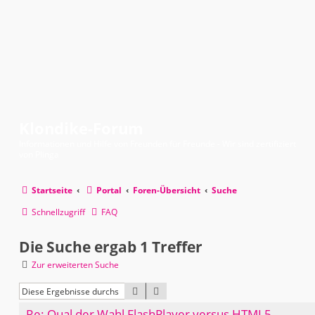
Klondike-Forum
Informationen und Hilfe von Freunden für Freunde - Wir sind zertifiziert
von Plinga
Startseite
Portal
Foren-Übersicht
Suche
Schnellzugriff
FAQ
Die Suche ergab 1 Treffer
Zur erweiterten Suche
SUCHE
ERWEITERTE SUCHE
Re: Qual der Wahl FlashPlayer versus HTML5