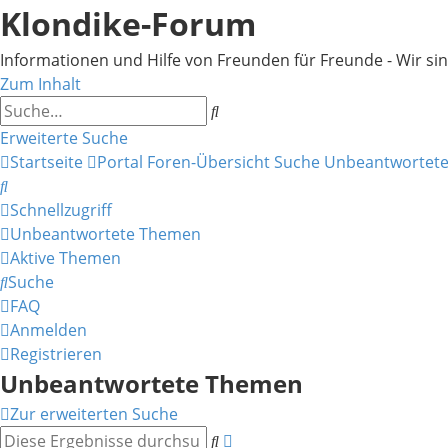
Klondike-Forum
Informationen und Hilfe von Freunden für Freunde - Wir sind 
Zum Inhalt
Suche
Erweiterte Suche
Startseite
Portal
Foren-Übersicht
Suche
Unbeantwortet
Suche
Schnellzugriff
Unbeantwortete Themen
Aktive Themen
Suche
FAQ
Anmelden
Registrieren
Unbeantwortete Themen
Zur erweiterten Suche
Erweiterte
Suche