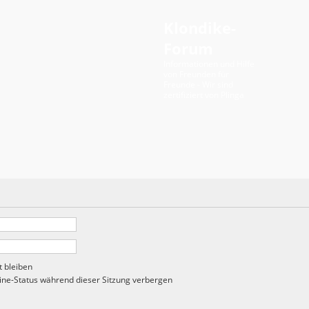
Klondike-
Forum
Informationen und Hilfe
von Freunden für
Freunde - Wir sind
zertifiziert von Plinga
 bleiben
ne-Status während dieser Sitzung verbergen