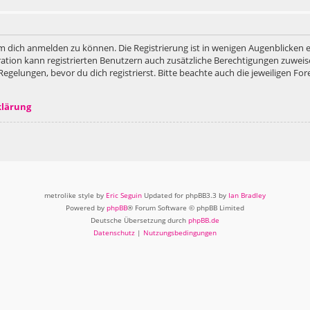
m dich anmelden zu können. Die Registrierung ist in wenigen Augenblicken er
ation kann registrierten Benutzern auch zusätzliche Berechtigungen zuweis
lungen, bevor du dich registrierst. Bitte beachte auch die jeweiligen For
klärung
metrolike style by
Eric Seguin
Updated for phpBB3.3 by
Ian Bradley
Powered by
phpBB
® Forum Software © phpBB Limited
Deutsche Übersetzung durch
phpBB.de
Datenschutz
|
Nutzungsbedingungen