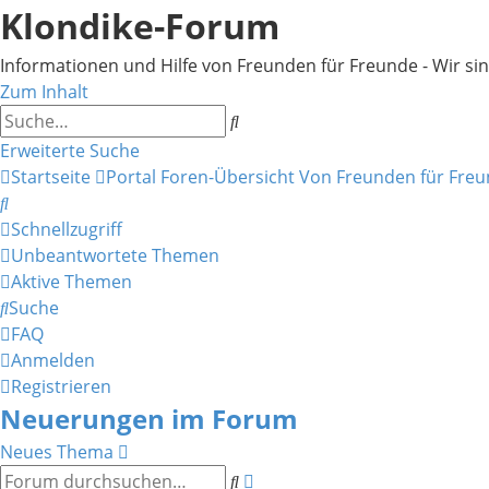
Klondike-Forum
Informationen und Hilfe von Freunden für Freunde - Wir sind 
Zum Inhalt
Suche
Erweiterte Suche
Startseite
Portal
Foren-Übersicht
Von Freunden für Fre
Suche
Schnellzugriff
Unbeantwortete Themen
Aktive Themen
Suche
FAQ
Anmelden
Registrieren
Neuerungen im Forum
Neues Thema
Erweiterte
Suche