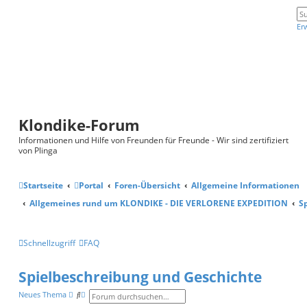
Er
Klondike-Forum
Informationen und Hilfe von Freunden für Freunde - Wir sind zertifiziert
von Plinga
Startseite
Portal
Foren-Übersicht
Allgemeine Informationen
Allgemeines rund um KLONDIKE - DIE VERLORENE EXPEDITION
S
Schnellzugriff
FAQ
Spielbeschreibung und Geschichte
S
E
Neues Thema
u
r