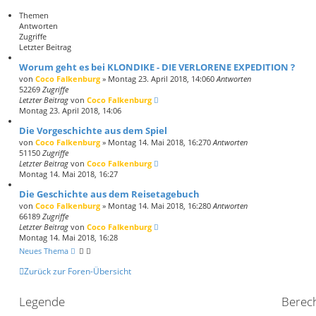
c
w
Themen
h
e
Antworten
e
i
Zugriffe
t
Letzter Beitrag
e
r
Worum geht es bei KLONDIKE - DIE VERLORENE EXPEDITION ?
t
von
Coco Falkenburg
»
Montag 23. April 2018, 14:06
0
Antworten
e
52269
Zugriffe
S
Letzter Beitrag
von
Coco Falkenburg
u
Montag 23. April 2018, 14:06
c
h
Die Vorgeschichte aus dem Spiel
e
von
Coco Falkenburg
»
Montag 14. Mai 2018, 16:27
0
Antworten
51150
Zugriffe
Letzter Beitrag
von
Coco Falkenburg
Montag 14. Mai 2018, 16:27
Die Geschichte aus dem Reisetagebuch
von
Coco Falkenburg
»
Montag 14. Mai 2018, 16:28
0
Antworten
66189
Zugriffe
Letzter Beitrag
von
Coco Falkenburg
Montag 14. Mai 2018, 16:28
Neues Thema
Zurück zur Foren-Übersicht
Legende
Berec