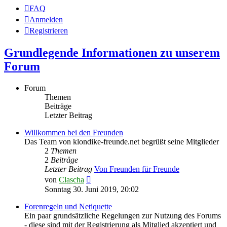
FAQ
Anmelden
Registrieren
Grundlegende Informationen zu unserem
Forum
Forum
Themen
Beiträge
Letzter Beitrag
Willkommen bei den Freunden
Das Team von klondike-freunde.net begrüßt seine Mitglieder
2
Themen
2
Beiträge
Letzter Beitrag
Von Freunden für Freunde
Neuester
von
Clascha
Beitrag
Sonntag 30. Juni 2019, 20:02
Forenregeln und Netiquette
Ein paar grundsätzliche Regelungen zur Nutzung des Forums
- diese sind mit der Registrierung als Mitglied akzeptiert und