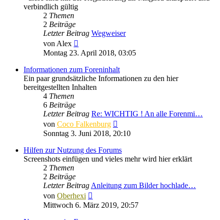
verbindlich gültig
2
Themen
2
Beiträge
Letzter Beitrag
Wegweiser
Neuester
von
Alex
Beitrag
Montag 23. April 2018, 03:05
Informationen zum Foreninhalt
Ein paar grundsätzliche Informationen zu den hier
bereitgestellten Inhalten
4
Themen
6
Beiträge
Letzter Beitrag
Re: WICHTIG ! An alle Forenmi…
Neuester
von
Coco Falkenburg
Beitrag
Sonntag 3. Juni 2018, 20:10
Hilfen zur Nutzung des Forums
Screenshots einfügen und vieles mehr wird hier erklärt
2
Themen
2
Beiträge
Letzter Beitrag
Anleitung zum Bilder hochlade…
Neuester
von
Oberhexi
Beitrag
Mittwoch 6. März 2019, 20:57