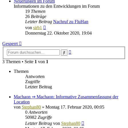
Neuerungen im Forum
Informationen zu den Entwicklungen im Forum
19
Themen
26
Beiträge
Letzter Beitrag
Nachruf zu FluHan
Neuester
von
sirb1
Beitrag
Donnerstag 22. Oktober 2020, 19:04
Gesperrt
Erweiterte
Suche
Suche
3 Themen • Seite
1
von
1
Themen
Antworten
Zugriffe
Letzter Beitrag
Machaon ⇒ Machaon: Informative Zusammenfassung der
Location
von
Stephan80
»
Montag 17. Februar 2020, 00:05
0
Antworten
50982
Zugriffe
Letzter Beitrag
von
Stephan80