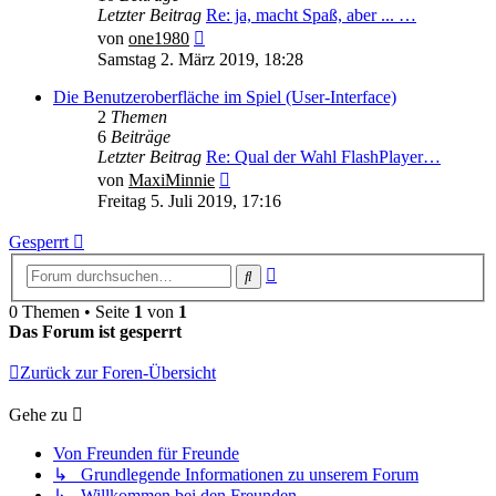
Letzter Beitrag
Re: ja, macht Spaß, aber ... …
Neuester
von
one1980
Beitrag
Samstag 2. März 2019, 18:28
Die Benutzeroberfläche im Spiel (User-Interface)
2
Themen
6
Beiträge
Letzter Beitrag
Re: Qual der Wahl FlashPlayer…
Neuester
von
MaxiMinnie
Beitrag
Freitag 5. Juli 2019, 17:16
Gesperrt
Erweiterte
Suche
Suche
0 Themen • Seite
1
von
1
Das Forum ist gesperrt
Zurück zur Foren-Übersicht
Gehe zu
Von Freunden für Freunde
↳ Grundlegende Informationen zu unserem Forum
↳ Willkommen bei den Freunden