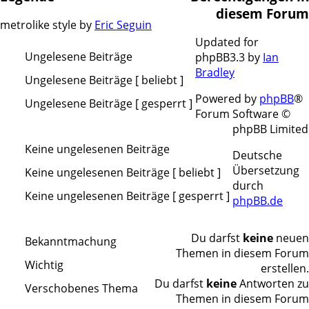
diesem Forum
metrolike style by
Eric Seguin
Updated for
Ungelesene Beiträge
phpBB3.3 by
Ian
Bradley
Ungelesene
Ungelesene Beiträge [ beliebt ]
Beiträge
Ungelesene
Powered by
phpBB
®
Ungelesene Beiträge [ gesperrt ]
Beiträge
Forum Software ©
Ungelesene
[
phpBB Limited
Beiträge
beliebt
Keine ungelesenen Beiträge
[
Deutsche
]
gesperrt
Keine
Übersetzung
Keine ungelesenen Beiträge [ beliebt ]
]
ungelesenen
durch
Keine
Keine ungelesenen Beiträge [ gesperrt ]
Beiträge
phpBB.de
ungelesenen
Keine
Beiträge
ungelesenen
[
Du darfst
keine
neuen
Bekanntmachung
Beiträge
beliebt
Themen in diesem Forum
[
Bekanntmachung
Wichtig
]
erstellen.
gesperrt
Wichtig
Du darfst
keine
Antworten zu
Verschobenes Thema
]
Themen in diesem Forum
Verschobenes