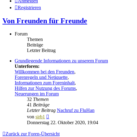
Anmelden
Registrieren
Von Freunden für Freunde
Forum
Themen
Beiträge
Letzter Beitrag
Grundlegende Informationen zu unserem Forum
Unterforen:
Willkommen bei den Freunden
,
Forenregeln und Netiquette
,
Informationen zum Foreninhalt
,
Hilfen zur Nutzung des Forums
,
Neuerungen im Forum
32
Themen
41
Beiträge
Letzter Beitrag
Nachruf zu FluHan
Neuester
von
sirb1
Beitrag
Donnerstag 22. Oktober 2020, 19:04
Zurück zur Foren-Übersicht