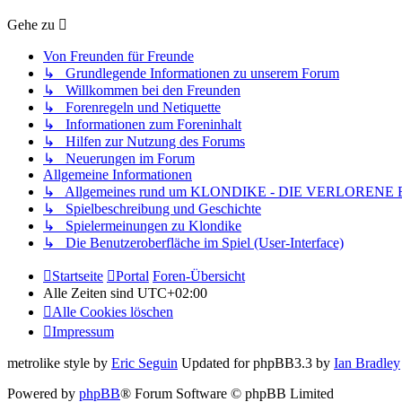
Gehe zu
Von Freunden für Freunde
↳ Grundlegende Informationen zu unserem Forum
↳ Willkommen bei den Freunden
↳ Forenregeln und Netiquette
↳ Informationen zum Foreninhalt
↳ Hilfen zur Nutzung des Forums
↳ Neuerungen im Forum
Allgemeine Informationen
↳ Allgemeines rund um KLONDIKE - DIE VERLORENE
↳ Spielbeschreibung und Geschichte
↳ Spielermeinungen zu Klondike
↳ Die Benutzeroberfläche im Spiel (User-Interface)
Startseite
Portal
Foren-Übersicht
Alle Zeiten sind
UTC+02:00
Alle Cookies löschen
Impressum
metrolike style by
Eric Seguin
Updated for phpBB3.3 by
Ian Bradley
Powered by
phpBB
® Forum Software © phpBB Limited