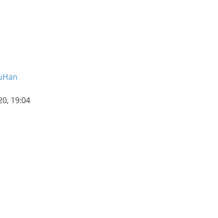
luHan
0, 19:04