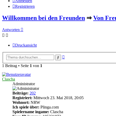
Anmelden
Registrieren
Willkommen bei den Freunden
⇒
Von Fre
Antworten
Druckansicht
Erweiterte
Suche
Suche
1 Beitrag • Seite
1
von
1
Clascha
Administrator
Beiträge:
202
Registriert:
Mittwoch 23. Mai 2018, 20:05
Wohnort:
NRW
Ich spiele über:
Plinga.com
Spielername ingame:
Clascha