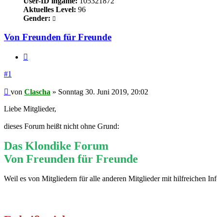
User-ID ingame:
105321872
Aktuelles Level:
96
Gender:
Von Freunden für Freunde
Zitieren
#1
Beitrag
von
Clascha
»
Sonntag 30. Juni 2019, 20:02
Liebe Mitglieder,
dieses Forum heißt nicht ohne Grund:
Das Klondike Forum
Von Freunden für Freunde
Weil es von Mitgliedern für alle anderen Mitglieder mit hilfreichen In