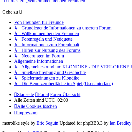
Zurück zu „Willkommen bei den Freunden“
Gehe zu
Von Freunden für Freunde
↳ Grundlegende Informationen zu unserem Forum
↳ Willkommen bei den Freunden
↳ Forenregeln und Netiquette
↳ Informationen zum Foreninhalt
↳ Hilfen zur Nutzung des Forums
↳ Neuerungen im Forum
Allgemeine Informationen
↳ Allgemeines rund um KLONDIKE - DIE VERLORENE
↳ Spielbeschreibung und Geschichte
↳ Spielermeinungen zu Klondike
↳ Die Benutzeroberfläche im Spiel (User-Interface)
Startseite
Portal
Foren-Übersicht
Alle Zeiten sind
UTC+02:00
Alle Cookies löschen
Impressum
metrolike style by
Eric Seguin
Updated for phpBB3.3 by
Ian Bradley