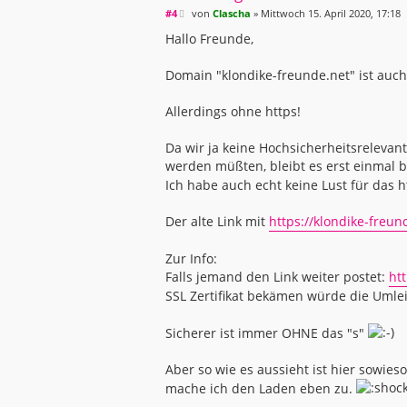
B
#4
von
Clascha
»
Mittwoch 15. April 2020, 17:18
e
i
Hallo Freunde,
t
r
a
Domain "klondike-freunde.net" ist auc
g
Allerdings ohne https!
Da wir ja keine Hochsicherheitsrelevan
werden müßten, bleibt es erst einmal b
Ich habe auch echt keine Lust für das h
Der alte Link mit
https://klondike-freun
Zur Info:
Falls jemand den Link weiter postet:
ht
SSL Zertifikat bekämen würde die Umlei
Sicherer ist immer OHNE das "s"
Aber so wie es aussieht ist hier sowies
mache ich den Laden eben zu.