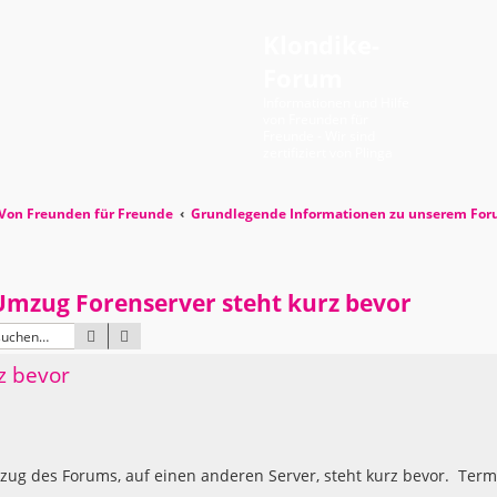
Klondike-
Forum
Informationen und Hilfe
von Freunden für
Freunde - Wir sind
zertifiziert von Plinga
Von Freunden für Freunde
Grundlegende Informationen zu unserem Fo
Umzug Forenserver steht kurz bevor
SUCHE
ERWEITERTE SUCHE
z bevor
zug des Forums, auf einen anderen Server, steht kurz bevor. Term