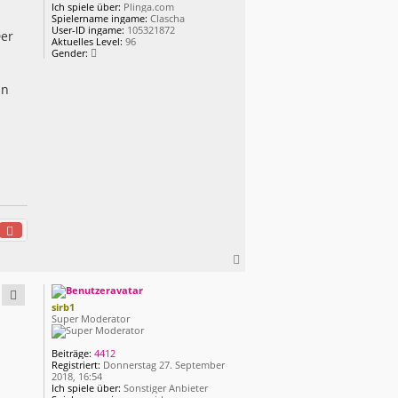
Ich spiele über:
Plinga.com
Spielername ingame:
Clascha
User-ID ingame:
105321872
Der
Aktuelles Level:
96
Gender:
in
N
a
c
h
sirb1
Super Moderator
o
b
e
Beiträge:
4412
n
Registriert:
Donnerstag 27. September
2018, 16:54
Ich spiele über:
Sonstiger Anbieter