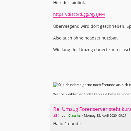
Hier der Joinlink:
https://discord.gg/AJyTJPM
Überwiegend wird dort geschrieben. Spr
Also auch ohne headset nutzbar.
Wie lang der Umzug dauert kann clascha 
Ich nehme gerne noch Freunde an. sirb i
Wer Schreibfehler findet kann sie behalten od
Re: Umzug Forenserver steht kur
B
#3
von
Clascha
»
Montag 13. April 2020, 09:27
e
i
Hallo Freunde,
t
r