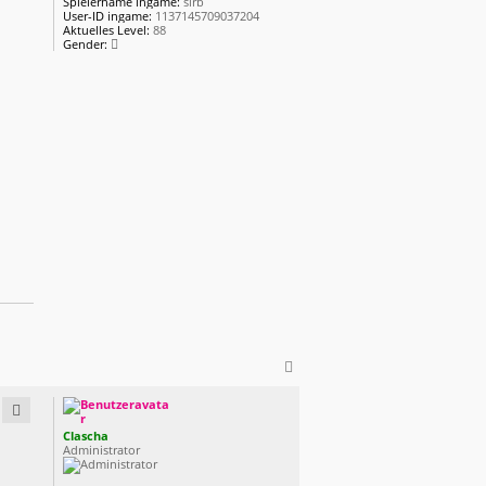
Spielername ingame:
sirb
User-ID ingame:
1137145709037204
Aktuelles Level:
88
Gender:
N
a
c
h
Clascha
o
Administrator
b
e