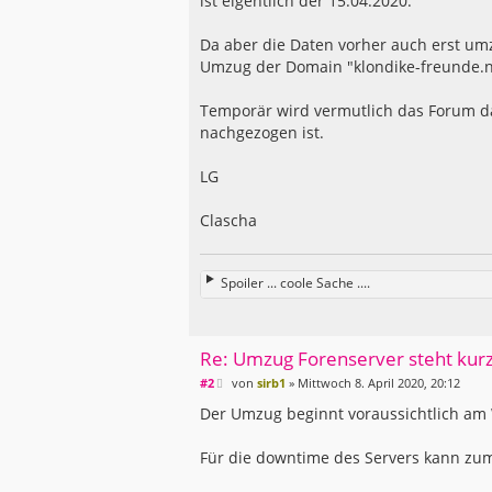
ist eigentlich der 15.04.2020.
Da aber die Daten vorher auch erst um
Umzug der Domain "klondike-freunde.ne
Temporär wird vermutlich das Forum da
nachgezogen ist.
LG
Clascha
Spoiler ... coole Sache ....
Re: Umzug Forenserver steht kur
B
#2
von
sirb1
»
Mittwoch 8. April 2020, 20:12
e
i
Der Umzug beginnt voraussichtlich am
t
r
a
Für die downtime des Servers kann zu
g