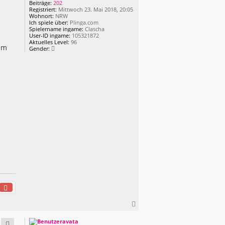
Beiträge:
202
n
Registriert:
Mittwoch 23. Mai 2018, 20:05
Wohnort:
NRW
Ich spiele über:
Plinga.com
Spielername ingame:
Clascha
User-ID ingame:
105321872
Aktuelles Level:
96
em
Gender:
N
a
c