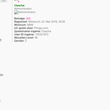
h
Clascha
o
Administrator
b
e
Beiträge:
202
n
Registriert:
Mittwoch 23. Mai 2018, 20:05
Wohnort:
NRW
Ich spiele über:
Plinga.com
Spielername ingame:
Clascha
User-ID ingame:
105321872
Aktuelles Level:
96
t
Gender:
in
n