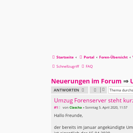
Startseite
Portal
Foren-Übersicht
Schnellzugriff
FAQ
Neuerungen im Forum
⇒
ANTWORTEN
Umzug Forenserver steht kur
B
#1
von
Clascha
»
Sonntag 5. April 2020, 11:57
e
i
Hallo Freunde,
t
r
a
der bereits im Januar angekündigte Um
g