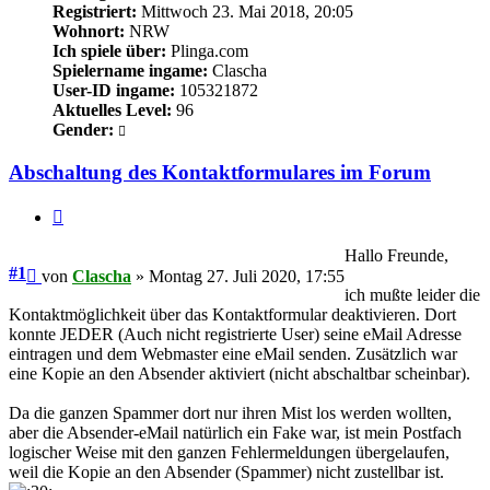
Registriert:
Mittwoch 23. Mai 2018, 20:05
Wohnort:
NRW
Ich spiele über:
Plinga.com
Spielername ingame:
Clascha
User-ID ingame:
105321872
Aktuelles Level:
96
Gender:
Abschaltung des Kontaktformulares im Forum
Zitieren
Hallo Freunde,
Beitrag
#1
von
Clascha
»
Montag 27. Juli 2020, 17:55
ich mußte leider die
Kontaktmöglichkeit über das Kontaktformular deaktivieren. Dort
konnte JEDER (Auch nicht registrierte User) seine eMail Adresse
eintragen und dem Webmaster eine eMail senden. Zusätzlich war
eine Kopie an den Absender aktiviert (nicht abschaltbar scheinbar).
Da die ganzen Spammer dort nur ihren Mist los werden wollten,
aber die Absender-eMail natürlich ein Fake war, ist mein Postfach
logischer Weise mit den ganzen Fehlermeldungen übergelaufen,
weil die Kopie an den Absender (Spammer) nicht zustellbar ist.