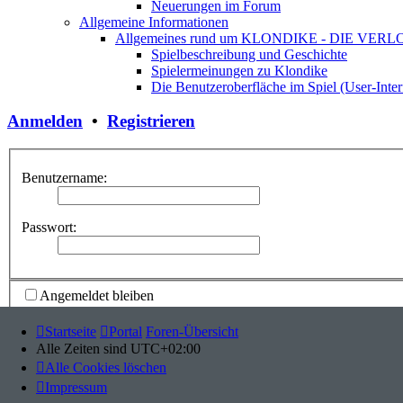
Neuerungen im Forum
Allgemeine Informationen
Allgemeines rund um KLONDIKE - DIE VE
Spielbeschreibung und Geschichte
Spielermeinungen zu Klondike
Die Benutzeroberfläche im Spiel (User-Inter
Anmelden
•
Registrieren
Benutzername:
Passwort:
Angemeldet bleiben
Meinen Online-Status während dieser Sitzung verbergen
Startseite
Portal
Foren-Übersicht
Alle Zeiten sind
UTC+02:00
Alle Cookies löschen
⇧
Impressum
⇩