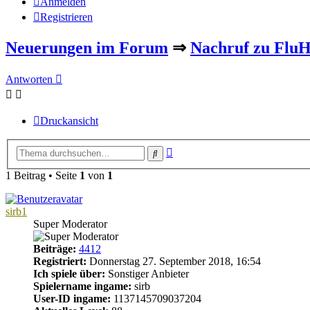
Anmelden
Registrieren
Neuerungen im Forum
⇒
Nachruf zu Flu
Antworten
Druckansicht
Erweiterte
Suche
Suche
1 Beitrag • Seite
1
von
1
sirb1
Super Moderator
Beiträge:
4412
Registriert:
Donnerstag 27. September 2018, 16:54
Ich spiele über:
Sonstiger Anbieter
Spielername ingame:
sirb
User-ID ingame:
1137145709037204