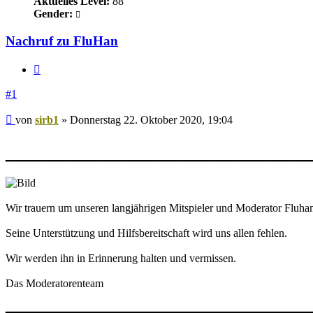
Aktuelles Level:
88
Gender:
Nachruf zu FluHan
Zitieren
#1
Beitrag
von
sirb1
»
Donnerstag 22. Oktober 2020, 19:04
___________________________
Wir trauern um unseren langjährigen Mitspieler und Moderator Fluhan
Seine Unterstützung und Hilfsbereitschaft wird uns allen fehlen.
Wir werden ihn in Erinnerung halten und vermissen.
Das Moderatorenteam
___________________________