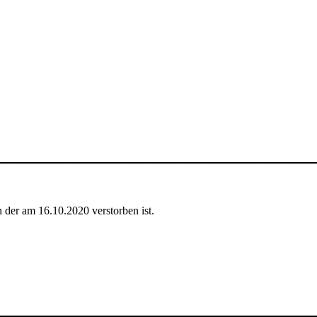
____________________________
 der am 16.10.2020 verstorben ist.
____________________________