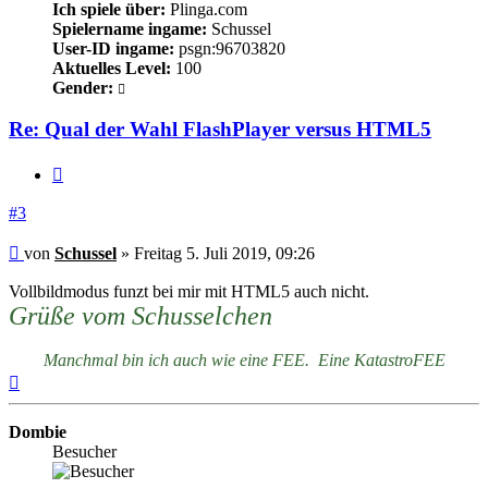
Ich spiele über:
Plinga.com
Spielername ingame:
Schussel
User-ID ingame:
psgn:96703820
Aktuelles Level:
100
Gender:
Re: Qual der Wahl FlashPlayer versus HTML5
Zitieren
#3
Beitrag
von
Schussel
»
Freitag 5. Juli 2019, 09:26
Vollbildmodus funzt bei mir mit HTML5 auch nicht.
Grüße vom Schusselchen
Manchmal bin ich auch wie eine FEE. Eine KatastroFEE
Nach
oben
Dombie
Besucher