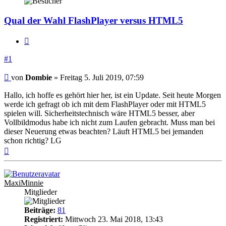
Qual der Wahl FlashPlayer versus HTML5
Zitieren
#1
Beitrag
von
Dombie
»
Freitag 5. Juli 2019, 07:59
Hallo, ich hoffe es gehört hier her, ist ein Update. Seit heute Morgen
werde ich gefragt ob ich mit dem FlashPlayer oder mit HTML5
spielen will. Sicherheitstechnisch wäre HTML5 besser, aber
Vollbildmodus habe ich nicht zum Laufen gebracht. Muss man bei
dieser Neuerung etwas beachten? Läuft HTML5 bei jemanden
schon richtig? LG
Nach
oben
MaxiMinnie
Mitglieder
Beiträge:
81
Registriert:
Mittwoch 23. Mai 2018, 13:43