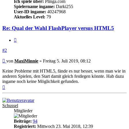
Ich spiele über:
Plinga.com
Spielername ingame:
Darki255
User-ID ingame:
40247968
Aktuelles Level:
79
Re: Qual der Wahl FlashPlayer versus HTML5
Zitieren
#2
Beitrag
von
MaxiMinnie
»
Freitag 5. Juli 2019, 08:12
Keine Probleme mit HTML5, fände es nur besser, wenn man wie in
anderen Spielen, den Start damit gleich festlegen könnte. Hab dazu
ingame noch keine Möglichkeit gefunden.
Nach
oben
Schussel
Mitglieder
Beiträge:
94
Registriert:
Mittwoch 23. Mai 2018, 12:39