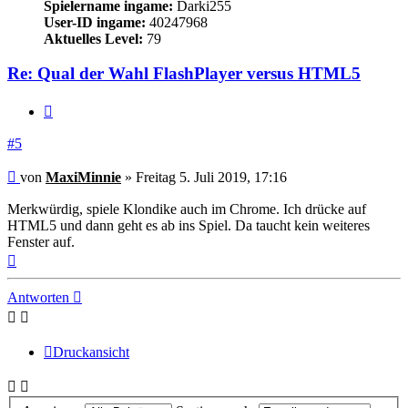
Spielername ingame:
Darki255
User-ID ingame:
40247968
Aktuelles Level:
79
Re: Qual der Wahl FlashPlayer versus HTML5
Zitieren
#5
Beitrag
von
MaxiMinnie
»
Freitag 5. Juli 2019, 17:16
Merkwürdig, spiele Klondike auch im Chrome. Ich drücke auf
HTML5 und dann geht es ab ins Spiel. Da taucht kein weiteres
Fenster auf.
Nach
oben
Antworten
Druckansicht