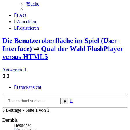
Suche
FAQ
Anmelden
Registrieren
Die Benutzeroberfläche im Spiel (User-
Interface)
⇒
Qual der Wahl FlashPlayer
versus HTML5
Antworten
Druckansicht
Erweiterte
Suche
Suche
5 Beiträge • Seite
1
von
1
Dombie
Besucher