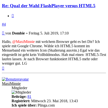
Re: Qual der Wahl FlashPlayer versus HTML5
Zitieren
#4
Beitrag
von
Dombie
»
Freitag 5. Juli 2019, 17:10
Hallo,
@MaxiMinnie
mit welchem Browser geht es bei Dir? Ich
spiele mit Google Chrome. Wähle ich HTML5 kommt im
Menueband ein weiteres Icon (Skalierung aus/ein.) Egal wie das
eingestellt ist geht kein Vollbildmodus. Hab mal einen HTML5-Test
laufen lassen. Je nach Browser funktioniert HTML5 mehr oder
weniger gut. LG
Nach
oben
MaxiMinnie
Mitglieder
Beiträge:
81
Registriert:
Mittwoch 23. Mai 2018, 13:43
Ich spiele über:
Plinga.com