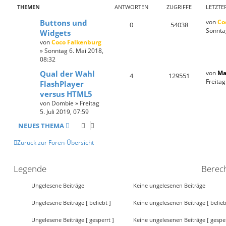
THEMEN
ANTWORTEN
ZUGRIFFE
LETZTE
Buttons und
von
Co
0
54038
Sonnta
Widgets
von
Coco Falkenburg
»
Sonntag 6. Mai 2018,
08:32
Qual der Wahl
von
Ma
4
129551
Freitag
FlashPlayer
versus HTML5
von
Dombie
»
Freitag
5. Juli 2019, 07:59
NEUES THEMA
Zurück zur Foren-Übersicht
Legende
Berec
Ungelesene Beiträge
Keine ungelesenen Beiträge
U
K
Ungelesene Beiträge [ beliebt ]
Keine ungelesenen Beiträge [ belieb
n
e
g
i
U
K
Ungelesene Beiträge [ gesperrt ]
Keine ungelesenen Beiträge [ gesper
e
n
n
e